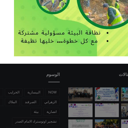
الات
الوسوم
NOW
البيسارية
الخرايب
الزهراني
الصرفند
الملاك
انصارية
بيئة
تشجير اوتوستراد الامام الصدر