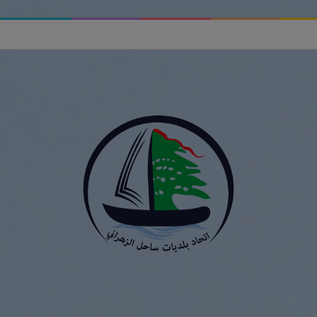
ر الأخبار الزائفة وأهمية التحقق من المعلومات في اتحاد بلديات ساحل الزهراني