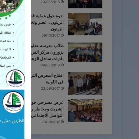
23/06/2018
ندوة حول عملية قطاف وجودة
الزيتون .. عصر وتخزين زيت
الزيتون
09/10/2017
طلاب مدرسة عدلون الرسمية
يزورون مركز الفرز التابع لإتحاد
بلديات ساحل الزهراني
06/03/2019
افتتاح المعرض التراثي الثقافي
في اللوبية
22/09/2017
عرض مسرحي حول اختيار
الشريك ومخاطر وسائل
التواصل الاجتماعي في البابلية
26/10/2017