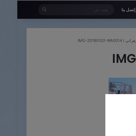
بحث
إتصل بنا
عن
هراني
/
IMG-20180102-WA0014
IMG