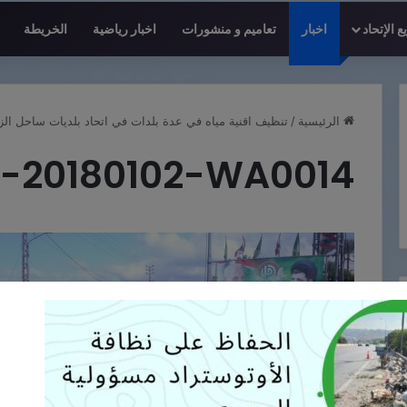
 الإتحاد
اخبار
تعاميم و منشورات
اخبار رياضية
الخريطة
الرئيسية
/
تنظيف اقنية مياه في عدة بلدات في اتحاد بلديات ساحل الز
-20180102-WA0014