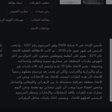
تنظيف الطرقات
حملة نظافة
رش مبيدات
مطرية الشومر
معالجة النفايات
مهرجان اللوبية الر
نشاطات الاتحاد
تأسس الإتحاد في 4 شباط 2009 وفق المرسوم رقم 1297 ، وانتخب
بل
الرئيس في شهر تموز عام 2010 ، ثم كانت الانطلاقة الفعلية للاتحاد
كو
عام 2011 . يقوم على أنظمة وموظفين يعملون على الدوام من أجل
ال
النهوض ببلديات المنطقة عبر مشاريع تنموية وثقافية وإجتماعية
وتجميلية ، يضم الاتحاد حاليا 15 بلدية وانضم إليه ثلاث بلديات هم
رزاي والزرارية والخرايب، ولكن لم يصدر بعد مرسوم بضمّهم رسمياً
للاتحاد، لأن هذه البلدات انضمت للاتحاد بعد الانتخابات، ونحن في
الاتحاد منطقة جغرافية متماسكة ما بين الزهراني والليطاني والساحل
وتابعين لقضاء صيدا ويجب أن نكون متحدّين مع بعضنا، ونحن اليوم
نشارك هذه البلدات بكافة النشاطات والإنجازات وننتظر المرسوم
الرسمي لضمّهم للاتحاد . ويسمى اتحاد بلديات ساحل الزهراني .