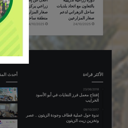
دورة زراعية تدريبية
اعلان عن إطلاق مشروع
بالتعاون مع اتحاد بلديات
زراعي یركز على دعم
ساحل الزهراني لدعم
صغار المزارعین في
صغار المزارعين
منطقة ساحل الزهراني
24/10/2025
24/10/2025
الأكثر قراءة
أحدث المق
23/06/2018
إفتتاح معمل فرز النفايات في أبو الأسود
الخرايب
09/10/2017
ندوة حول عملية قطاف وجودة الزيتون .. عصر
وتخزين زيت الزيتون