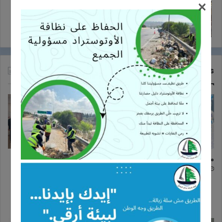
×
عرض مسرحي حول اختيار الشريك ومخاطر
وسائل التواصل الاجتماعي في البابلية
26/10/2017
Recent Tech News
معايدة
دورة تدريبية حول مخاطر الأخبار
الزائفة وأهمية التحقق من
24/12/2025
المعلومات في اتحاد بلديات ساحل
الزهراني
16/11/2025