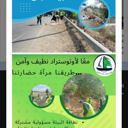
دورة زراعية تدريبية بالتعاون مع
اعلان عن إطلاق مشروع زراعي
اتحاد بلديات ساحل الزهراني لدعم
یركز على دعم صغار المزارعین
صغار المزارعين
في منطقة ساحل الزهراني
24/10/2025
24/10/2025
الأكثر قراءة
23/06/2018
إفتتاح معمل فرز النفايات في أبو الأسود الخرايب
09/10/2017
ندوة حول عملية قطاف وجودة الزيتون .. عصر وتخزين زيت الزيتون