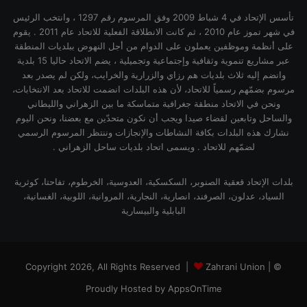
تأسس الإتحاد في 4 شباط 2009 وفق المرسوم رقم 1297 ، وانتخب الرئيس
في شهر تموز عام 2010 ، ثم كانت الانطلاقة الفعلية للاتحاد عام 2011 . يقوم
على أنظمة وموظفين يعملون على الدوام من أجل النهوض ببلديات المنطقة
عبر مشاريع تنموية وثقافية وإجتماعية وتجميلية ، يضم الاتحاد حاليا 15 بلدية
وانضم إليه ثلاث بلديات هم رزاي والزرارية والخرايب، ولكن لم يصدر بعد
مرسوم بضمّهم رسمياً للاتحاد، لأن هذه البلدات انضمت للاتحاد بعد الانتخابات،
ونحن في الاتحاد منطقة جغرافية متماسكة ما بين الزهراني والليطاني
والساحل وتابعين لقضاء صيدا ويجب أن نكون متحدّين مع بعضنا، ونحن اليوم
نشارك هذه البلدات بكافة النشاطات والإنجازات وننتظر المرسوم الرسمي
لضمّهم للاتحاد . ويسمى اتحاد بلديات ساحل الزهراني .
بلدات الإتحاد قعقية الصنوبر، السكسكية، العدوسية، الخرطوم، تفاحتا، كوثرية
السياد، عدلون، الصرفند، انصارية، النجارية، المروانية، اللوبية، الغسانية،
البابلية والبيسارية
Zahrani Union |
© Copyright 2026, All Rights Reserved |
Proudly Hosted by
AppsOnTime