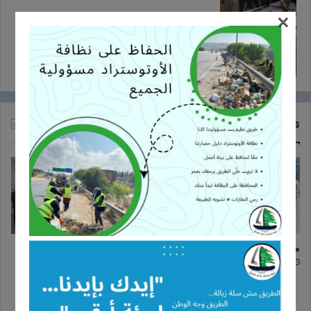
×
عرض مسرحي حول اختيار الشريك ومخاطر
وسائل التواصل الاجتماعي في البابلية
26/10/2017
Recent Tech News
معايدة
دورة تدريبية حول مخاطر الأخبار
الزائفة وأهمية التحقق من
24/12/2025
المعلومات في اتحاد بلديات ساحل
الزهراني
16/11/2025