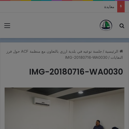
معايدة
بحث عن
الق
الرئيسية
/
جلسة توعيه في بلدية ارزي بالتعاون مع منظمة ACF حول فرز
النفايات
/
IMG-20180716-WA0030
IMG-20180716-WA0030