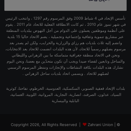
تأسس الإتحاد في 4 شباط 2009 وفق المرسوم رقم 1297 ، وانتخب الرئيس
في شهر تموز عام 2010 ، ثم كانت الانطلاقة الفعلية للاتحاد عام 2011 . يقوم
على أنظمة وموظفين يعملون على الدوام من أجل النهوض ببلديات المنطقة
عبر مشاريع تنموية وثقافية وإجتماعية وتجميلية ، يضم الاتحاد حاليا 15 بلدية
وانضم إليه ثلاث بلديات هم رزاي والزرارية والخرايب، ولكن لم يصدر بعد
مرسوم بضمّهم رسمياً للاتحاد، لأن هذه البلدات انضمت للاتحاد بعد الانتخابات،
ونحن في الاتحاد منطقة جغرافية متماسكة ما بين الزهراني والليطاني
والساحل وتابعين لقضاء صيدا ويجب أن نكون متحدّين مع بعضنا، ونحن اليوم
نشارك هذه البلدات بكافة النشاطات والإنجازات وننتظر المرسوم الرسمي
لضمّهم للاتحاد . ويسمى اتحاد بلديات ساحل الزهراني .
بلدات الإتحاد قعقية الصنوبر، السكسكية، العدوسية، الخرطوم، تفاحتا، كوثرية
السياد، عدلون، الصرفند، انصارية، النجارية، المروانية، اللوبية، الغسانية،
البابلية والبيسارية
Zahrani Union |
© Copyright 2026, All Rights Reserved |