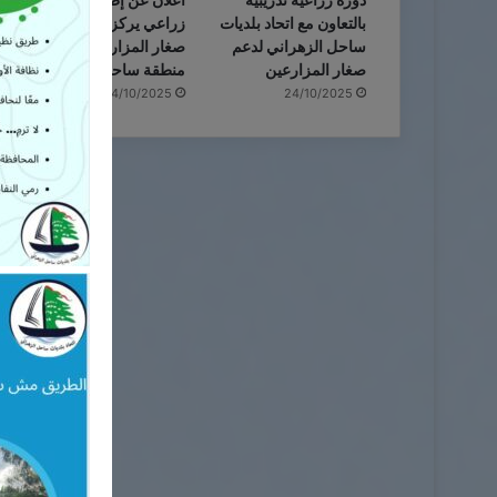
دورة زراعية تدريبية
اعلان عن إطلاق مشروع
بالتعاون مع اتحاد بلديات
زراعي یركز على دعم
ساحل الزهراني لدعم
صغار المزارعین في
صغار المزارعين
منطقة ساحل الزهراني
24/10/2025
24/10/2025