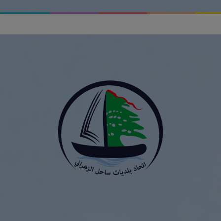
ر الأخبار الزائفة وأهمية التحقق من المعلومات في اتحاد بلديات ساحل الزهراني