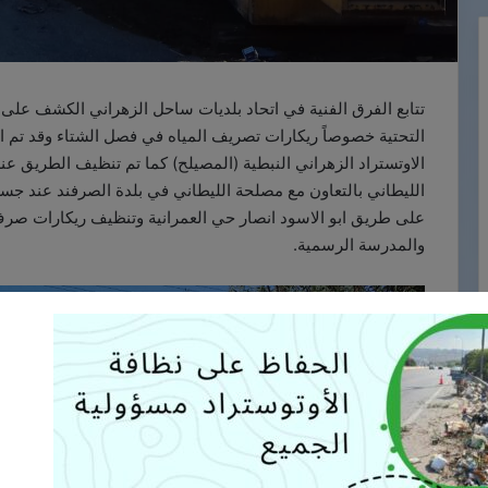
تتابع الفرق الفنية في اتحاد بلديات ساحل الزهراني الكشف على ق
التحتية خصوصاً ريكارات تصريف المياه في فصل الشتاء وقد ت
الاوتستراد الزهراني النبطية (المصيلح) كما تم تنظيف الطريق ع
الليطاني بالتعاون مع مصلحة الليطاني في بلدة الصرفند عند جسر
على طريق ابو الاسود انصار حي العمرانية وتنظيف ريكارات صر
والمدرسة الرسمية.