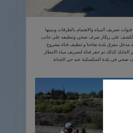
نوات تصريف المياه والاهتمام بالطرقات وبنيتها
م الكشف على ريكار صرف صحي وتنظيفه على جانب
ند مدخل مفرق بلدة تفاحتا و تنظيف قناة مشروع
 الحايك كذلك تم حفر قناة لتصريف مياه الامطار
ف صحي في بلدة السكسكية عند حي الجبانة