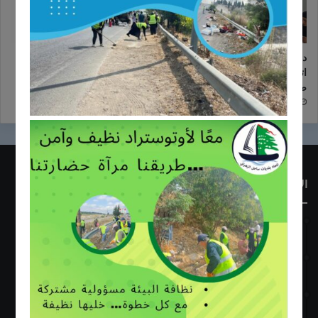
دورة زراعية تدريبية بالتعاون مع
اعلان عن إطلاق مشروع زراعي
اتحاد بلديات ساحل الزهراني لدعم
یركز على دعم صغار المزارعین
صغار المزارعين
في منطقة ساحل الزهراني
24/10/2025
24/10/2025
الأكثر قراءة
23/06/2018
إفتتاح معمل فرز النفايات في أبو الأسود الخرايب
09/10/2017
ندوة حول عملية قطاف وجودة الزيتون .. عصر وتخزين زيت الزيتون
06/03/2019
طلاب مدرسة عدلون الرسمية يزورون مركز الفرز التابع لإتحاد بلديات