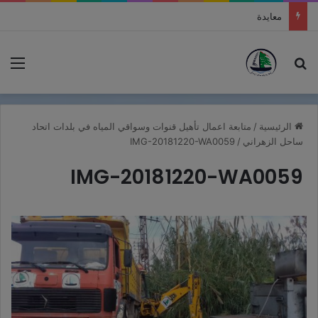
دورة تدريبية حول مخاطر الأخبار الزائفة وأهمية التحقق من المعلومات في اتحاد بلديات ساحل الزهراني
بحث عن
الق
الرئيسية
/
متابعة اعمال تأهيل قنوات وسواقي المياه في بلدات اتحاد
ساحل الزهراني
/
IMG-20181220-WA0059
IMG-20181220-WA0059