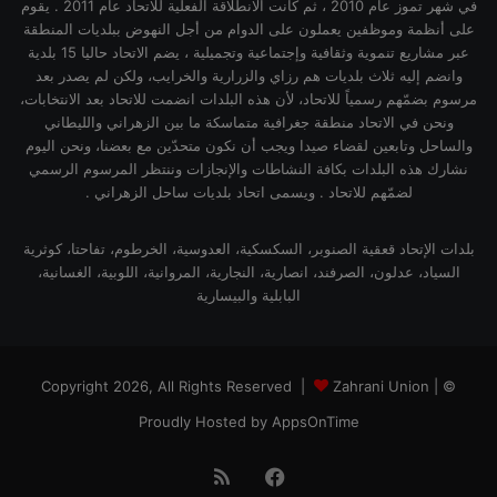
في شهر تموز عام 2010 ، ثم كانت الانطلاقة الفعلية للاتحاد عام 2011 . يقوم
على أنظمة وموظفين يعملون على الدوام من أجل النهوض ببلديات المنطقة
عبر مشاريع تنموية وثقافية وإجتماعية وتجميلية ، يضم الاتحاد حاليا 15 بلدية
وانضم إليه ثلاث بلديات هم رزاي والزرارية والخرايب، ولكن لم يصدر بعد
مرسوم بضمّهم رسمياً للاتحاد، لأن هذه البلدات انضمت للاتحاد بعد الانتخابات،
ونحن في الاتحاد منطقة جغرافية متماسكة ما بين الزهراني والليطاني
والساحل وتابعين لقضاء صيدا ويجب أن نكون متحدّين مع بعضنا، ونحن اليوم
نشارك هذه البلدات بكافة النشاطات والإنجازات وننتظر المرسوم الرسمي
لضمّهم للاتحاد . ويسمى اتحاد بلديات ساحل الزهراني .
بلدات الإتحاد قعقية الصنوبر، السكسكية، العدوسية، الخرطوم، تفاحتا، كوثرية
السياد، عدلون، الصرفند، انصارية، النجارية، المروانية، اللوبية، الغسانية،
البابلية والبيسارية
Zahrani Union |
© Copyright 2026, All Rights Reserved |
Proudly Hosted by
AppsOnTime
فيسبوك
ملخص