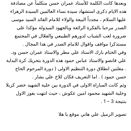
وبعدها كانت الكلمة للأستاذ عمران حسن متكلماً عن مصادفة
هذه الايام ذكرى استشهاد سيدة نساء العالمين السيدة الزهراء
عليها السلام ، مجدداً البيعة والولاء للامام القائد السيد موسى
الصدر مرحبا بالفكرة الرائعة وبالجهود المبذولة مؤكدا على
ضرورة لعب الشباب لدورهم الطبيعي والفعّال في المجتمع
مستذكرا مواقف واقوال للامام الصدر في هذا المجال .
وفي الختام بارك الاستاذ علي مطر والاستاذ عمران حسن ود.
علي قانصو والاستاذ عباس حمود هذه الدورة بتحريك كرة البداية
. معلنين انطلاق دورة التنظيم الاولى ( دورة المرحوم الحاج
حسن حمود ) . اما التعريف فكان للاخ علي بشار .
وثم كانت المباراة الاولى في الدورة بين خلية الشهيد خضر كربلا
وخلية الشهيد محمود امين عكوش ، حيث انتهت بفوز الاول
بنتيجة 3 – 1 .
تصوير الزميل علي هاني موقع يا هلا