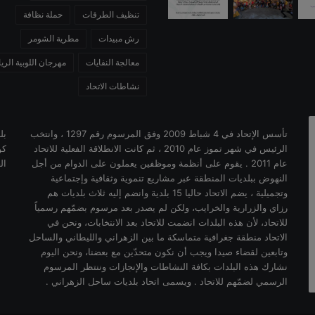
تنظيف الطرقات
حملة نظافة
رش مبيدات
مطرية الشومر
معالجة النفايات
مهرجان اللوبية الر
نشاطات الاتحاد
تأسس الإتحاد في 4 شباط 2009 وفق المرسوم رقم 1297 ، وانتخب
بل
الرئيس في شهر تموز عام 2010 ، ثم كانت الانطلاقة الفعلية للاتحاد
كو
عام 2011 . يقوم على أنظمة وموظفين يعملون على الدوام من أجل
ال
النهوض ببلديات المنطقة عبر مشاريع تنموية وثقافية وإجتماعية
وتجميلية ، يضم الاتحاد حاليا 15 بلدية وانضم إليه ثلاث بلديات هم
رزاي والزرارية والخرايب، ولكن لم يصدر بعد مرسوم بضمّهم رسمياً
للاتحاد، لأن هذه البلدات انضمت للاتحاد بعد الانتخابات، ونحن في
الاتحاد منطقة جغرافية متماسكة ما بين الزهراني والليطاني والساحل
وتابعين لقضاء صيدا ويجب أن نكون متحدّين مع بعضنا، ونحن اليوم
نشارك هذه البلدات بكافة النشاطات والإنجازات وننتظر المرسوم
الرسمي لضمّهم للاتحاد . ويسمى اتحاد بلديات ساحل الزهراني .