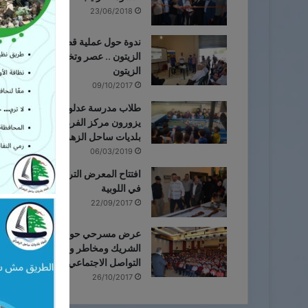
23/06/2018
ندوة حول عملية قطاف وجودة
الزيتون .. عصر وتخزين زيت
الزيتون
09/10/2017
طلاب مدرسة عدلون الرسمية
يزورون مركز الفرز التابع لإتحاد
بلديات ساحل الزهراني
06/03/2019
افتتاح المعرض التراثي الثقافي
في اللوبية
22/09/2017
عرض مسرحي حول اختيار
الشريك ومخاطر وسائل
التواصل الاجتماعي في البابلية
26/10/2017