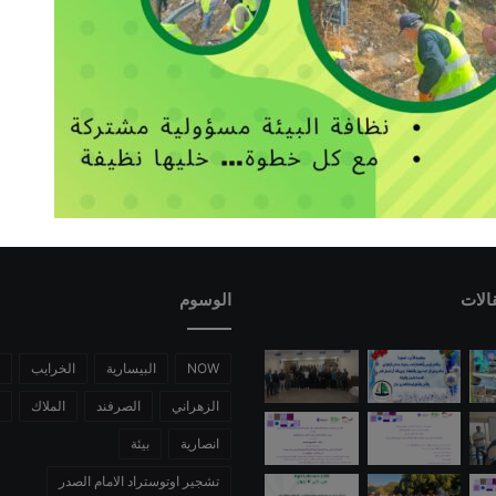
الات
الوسوم
NOW
البيسارية
الخرايب
الزهراني
الصرفند
الملاك
انصارية
بيئة
تشجير اوتوستراد الامام الصدر