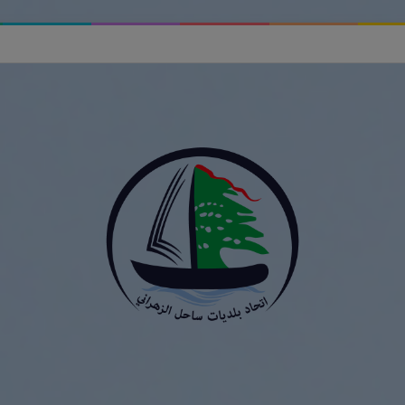
ر الأخبار الزائفة وأهمية التحقق من المعلومات في اتحاد بلديات ساحل الزهراني