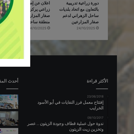
دورة زراعية تدريبية
اعلان عن إطلاق مشروع
بالتعاون مع اتحاد بلديات
زراعي یركز على دعم
ساحل الزهراني لدعم
صغار المزارعین في
صغار المزارعين
منطقة ساحل الزهراني
24/10/2025
24/10/2025
الأكثر قراءة
أحدث المق
23/06/2018
إفتتاح معمل فرز النفايات في أبو الأسود
الخرايب
09/10/2017
ندوة حول عملية قطاف وجودة الزيتون .. عصر
وتخزين زيت الزيتون