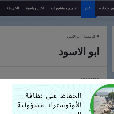
 الإتحاد
اخبار
تعاميم و منشورات
اخبار رياضية
الخريطة
الرئيسية
/
ابو الاسود
ابو الاسود
13/03/2017
ازالة الحوض من وسط الطريق عند مفرق ابو الا
قامت الفرق التابعة لاتحاد بلديات ساحل الزهراني بإزالة الحوض من
يشكل خطراً على…
أكمل القراءة »