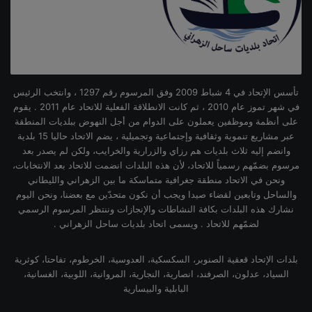
تأسس الإتحاد في 4 شباط 2009 وفق المرسوم رقم 1297 ، وانتخب الرئيس
في شهر تموز عام 2010 ، ثم كانت الانطلاقة الفعلية للاتحاد عام 2011 . يقوم
على أنظمة وموظفين يعملون على الدوام من أجل النهوض ببلديات المنطقة
عبر مشاريع تنموية وثقافية وإجتماعية وتجميلية ، يضم الاتحاد حاليا 15 بلدية
وانضم إليه ثلاث بلديات هم رزاي والزرارية والخرايب، ولكن لم يصدر بعد
مرسوم بضمّهم رسمياً للاتحاد، لأن هذه البلدات انضمت للاتحاد بعد الانتخابات،
ونحن في الاتحاد منطقة جغرافية متماسكة ما بين الزهراني والليطاني
والساحل وتابعين لقضاء صيدا ويجب أن نكون متحدّين مع بعضنا، ونحن اليوم
نشارك هذه البلدات بكافة النشاطات والإنجازات وننتظر المرسوم الرسمي
لضمّهم للاتحاد . ويسمى اتحاد بلديات ساحل الزهراني .
بلدات الإتحاد قعقية الصنوبر، السكسكية، العدوسية، الخرطوم، تفاحتا، كوثرية
السياد، عدلون، الصرفند، انصارية، النجارية، المروانية، اللوبية، الغسانية،
البابلية والبيسارية