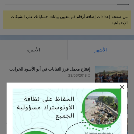
من صفحة إعدادات إضافة أرقام قم بتعيين بيانات حساباتك على الشبكات
الإجتماعية.
الأشهر
الأخيرة
إفتتاح معمل فرز النفايات في أبو الأسود الخرايب
23/06/2018
×
ندوة حول عملية قطاف وجودة الزيتون .. عصر
وتخزين زيت الزيتون
09/10/2017
طلاب مدرسة عدلون الرسمية يزورون مركز الفرز
التابع لإتحاد بلديات ساحل الزهراني
06/03/2019